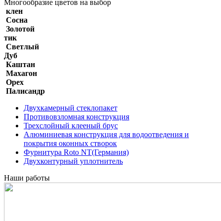
Многообразие цветов на выбор
клен
Сосна
Золотой
тик
Светлый
Дуб
Каштан
Махагон
Орех
Палисандр
Двухкамерный стеклопакет
Противовзломная конструкция
Трехслойный клееный брус
Алюминиевая конструкция для водоотведения и
покрытия оконных створок
Фурнитура Roto NT(Германия)
Двухконтурный уплотнитель
Наши работы