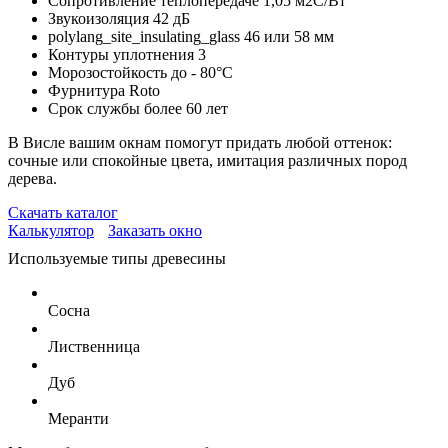
Сопротивление теплопередаче
1,05 м2C/Вт
Звукоизоляция
42 дБ
polylang_site_insulating_glass
46 или 58 мм
Контуры уплотнения
3
Морозостойкость
до - 80°С
Фурнитура
Roto
Срок службы
более 60 лет
В Висле вашим окнам помогут придать любой оттенок:
сочные или спокойные цвета, имитация различных пород
дерева.
Скачать каталог
Калькулятор
Заказать окно
Используемые типы древесины
Сосна
Лиственница
Дуб
Меранти