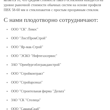
является то, что средняя стоимость такого остекления находится на
уровне рыночной стоимости обычных систем на основе профиля
ПВХ 58-60 мм и стеклопакетов с простым прозрачным стеклом.
С нами плодотворно сотрудничают:
ООО "СК" Ликос"
ООО "ЛистПромСтрой"
ООО "Яр-мак-Строй"
ООО "ЭСКО "Нефтегазсервис"
ЗАО "Оренбургоблгражданстрой"
ООО "Стройконтракт"
ООО "Стройарсенал"
ООО "Строительная фирма "Дельта"
ЗАО "СК "Столица"
ООО "СамараСнаб"