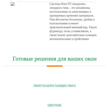
Системы Roto NT поворотно-
откидного типа – это механизмы,
изготовленные из качественных и
проверенных временем материалов.
Они абсолютно безопасны, удобны в
использовании и имеют
привлекательный внешний вид. Такую
фурнитуру легко устанавливать, а
также можно дополнительно оснащать
автоматическими устройствами.
Готовые решения для ваших окон
ЭНЕРГОСБЕРЕГАЮЩИЕ ОКНА
ЦВЕТНЫЕ