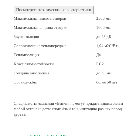
Посмотреть технические характеристики
Максимальная высота створки
2500 мм
Максимальная ширина створки
1600 мм
Звукоизоляция
до 48 дБ
Сопротивление теплопередаче
1,04 м2С/Вт
Теплоизоляция
Да
Класс взломостойкости
RC2
Толщина заполнения
до 58 мм
Срок службы
более 50 лет
Специалисты компании «Висла» помогут придать вашим окнам
любой оттенок цвета: спокойный тон, имитацию разных пород
дерева.