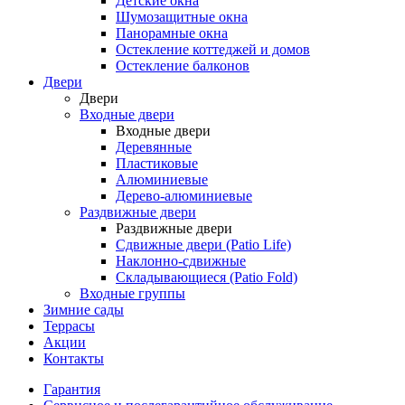
Детские окна
Шумозащитные окна
Панорамные окна
Остекление коттеджей и домов
Остекление балконов
Двери
Двери
Входные двери
Входные двери
Деревянные
Пластиковые
Алюминиевые
Дерево-алюминиевые
Раздвижные двери
Раздвижные двери
Сдвижные двери (Patio Life)
Наклонно-сдвижные
Складывающиеся (Patio Fold)
Входные группы
Зимние сады
Террасы
Акции
Контакты
Гарантия