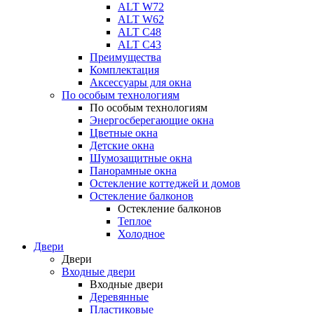
ALT W72
ALT W62
ALT С48
ALT С43
Преимущества
Комплектация
Аксессуары для окна
По особым технологиям
По особым технологиям
Энергосберегающие окна
Цветные окна
Детские окна
Шумозащитные окна
Панорамные окна
Остекление коттеджей и домов
Остекление балконов
Остекление балконов
Теплое
Холодное
Двери
Двери
Входные двери
Входные двери
Деревянные
Пластиковые