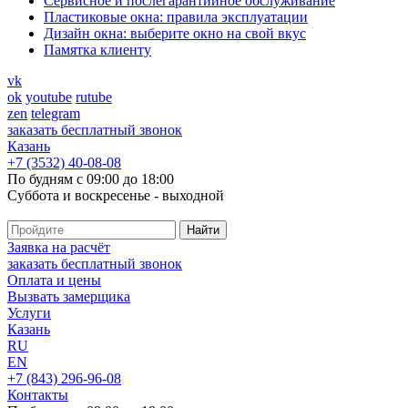
Cервисное и послегарантийное обслуживание
Пластиковые окна: правила эксплуатации
Дизайн окна: выберите окно на свой вкус
Памятка клиенту
vk
ok
youtube
rutube
zen
telegram
заказать бесплатный звонок
Казань
+7 (3532) 40-08-08
По будням с 09:00 до 18:00
Суббота и воскресенье - выходной
Заявка на расчёт
заказать бесплатный звонок
Оплата и цены
Вызвать замерщика
Услуги
Казань
RU
EN
+7 (843) 296-96-08
Контакты