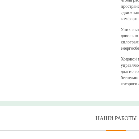
чтобы ра
простран
сдвижная 
комфорта
Уникальн
довольно 
килограм
энергосб
Ходовой 
управляю
долгие г
бесшумно
которого
НАШИ РАБОТЫ