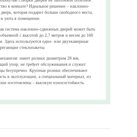
спахнутые створки дверей не заполняли полезное
ство в комнате? Идеальное решение – наклонно-
дверь, которая подарит больше свободного места,
 и уюта в помещении.
ая система наклонно-сдвижных дверей может быть
объемной с высотой до 2,7 метров и весом до 160
м. Здесь используются одно- или двухкамерные
ерегающие стеклопакеты.
механизм: имеет ролики диаметром 28 мм,
щий упор, не требует обслуживания и служит
оды безупречно. Крупные ролики обеспечивают
сть в эксплуатации, а специальный материал, из
 они изготовлены – высокую износостойкость.