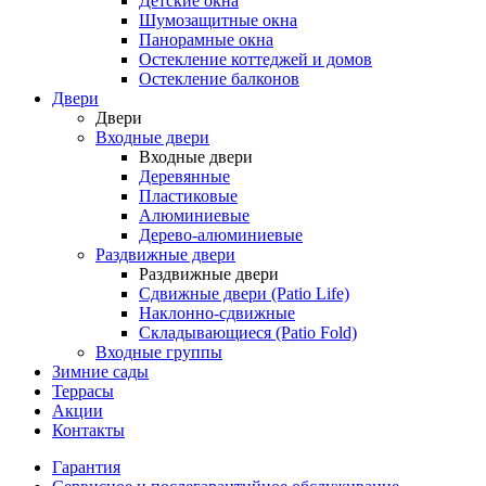
Детские окна
Шумозащитные окна
Панорамные окна
Остекление коттеджей и домов
Остекление балконов
Двери
Двери
Входные двери
Входные двери
Деревянные
Пластиковые
Алюминиевые
Дерево-алюминиевые
Раздвижные двери
Раздвижные двери
Сдвижные двери (Patio Life)
Наклонно-сдвижные
Складывающиеся (Patio Fold)
Входные группы
Зимние сады
Террасы
Акции
Контакты
Гарантия