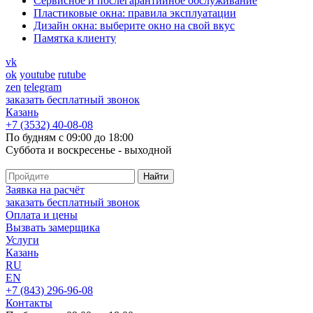
Cервисное и послегарантийное обслуживание
Пластиковые окна: правила эксплуатации
Дизайн окна: выберите окно на свой вкус
Памятка клиенту
vk
ok
youtube
rutube
zen
telegram
заказать бесплатный звонок
Казань
+7 (3532) 40-08-08
По будням с 09:00 до 18:00
Суббота и воскресенье - выходной
Заявка на расчёт
заказать бесплатный звонок
Оплата и цены
Вызвать замерщика
Услуги
Казань
RU
EN
+7 (843) 296-96-08
Контакты