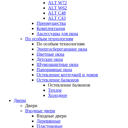
ALT W72
ALT W62
ALT С48
ALT С43
Преимущества
Комплектация
Аксессуары для окна
По особым технологиям
По особым технологиям
Энергосберегающие окна
Цветные окна
Детские окна
Шумозащитные окна
Панорамные окна
Остекление коттеджей и домов
Остекление балконов
Остекление балконов
Теплое
Холодное
Двери
Двери
Входные двери
Входные двери
Деревянные
Пластиковые